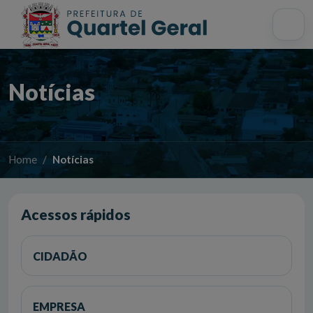
Acessibilidade
Início
Mapa do site
Busca interna
Notícias
Home
Notícias
Acessos rápidos
CIDADÃO
EMPRESA