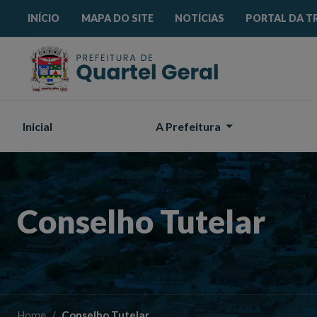
Acessibilidade
Início
Mapa do site
Busca interna
INÍCIO
MAPA DO SITE
NOTÍCIAS
PORTAL DA T
Inicial
A Prefeitura
Conselho Tutelar
Home
Conselho Tutelar