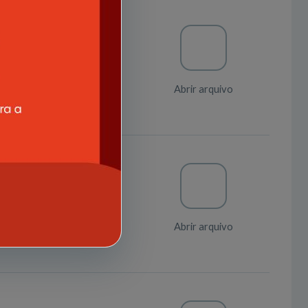
elheiros Tutelares
Abrir arquivo
Abrir arquivo