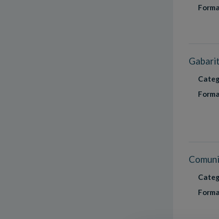
Forma
Gabarit
Categ
Forma
Comunic
Categ
Forma