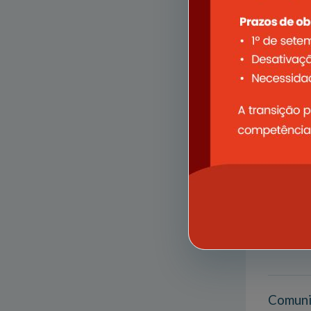
Comunic
Categ
Forma
Retifi
Categ
Forma
Comuni