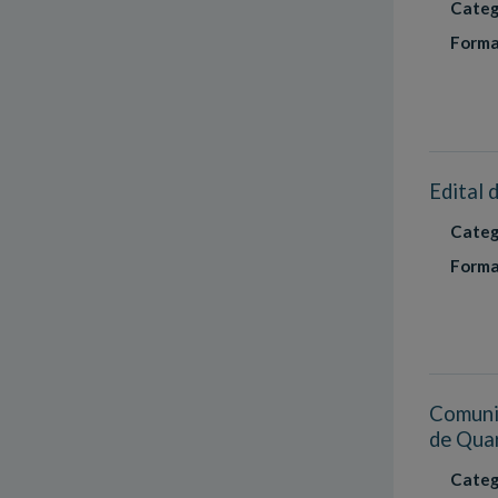
Categ
Forma
Edital 
Categ
Forma
Comunic
de Quar
Categ