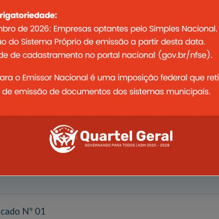
ado nº 02 - Processo Unificado de Seleção para Cons
oria:
Documentos
to:
PDF
cação ao Edital de Convocação 001/2023
oria:
Documentos
to:
PDF
cado Nº 01