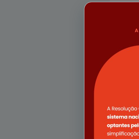
Comunic
Categ
Forma
Comunic
Categ
Forma