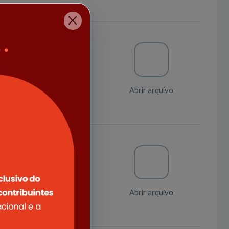
elheiros Tutelares
Abrir arquivo
elheiros Tutelares
Abrir arquivo