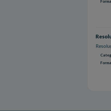
Forma
Resol
Resolu
Categ
Forma