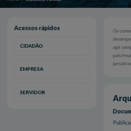
Acessos rápidos
Os conse
desempen
CIDADÃO
agir sem
pais/res
jurisdici
EMPRESA
SERVIDOR
Arqu
Docum
Public