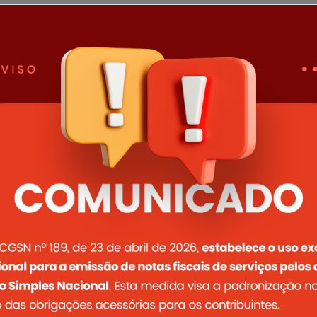
ado nº 05 - Processo Unificado de Seleção para Cons
oria:
Documentos
to:
PDF
ado nº 03 - Processo Unificado de Seleção para Cons
oria:
Documentos
to:
PDF