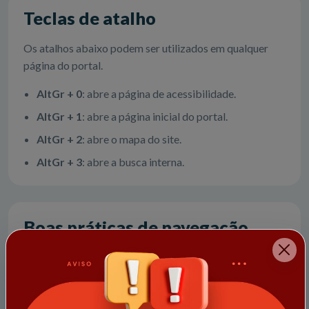
Teclas de atalho
Os atalhos abaixo podem ser utilizados em qualquer
página do portal.
AltGr + 0
: abre a página de acessibilidade.
AltGr + 1
: abre a página inicial do portal.
AltGr + 2
: abre o mapa do site.
AltGr + 3
: abre a busca interna.
Boas práticas de navegação
Para melhor compatibilidade, mantenha o navegador
atualizado e utilize o teclado para testar os recursos de
acessibilidade em diferentes páginas do portal.