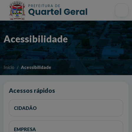
Acessibilidade
Início
Mapa do site
Busca interna
Acessibilidade
Início
Acessibilidade
Acessos rápidos
CIDADÃO
EMPRESA