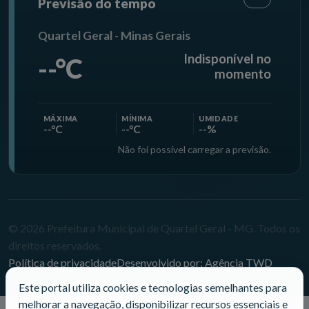
Previsão do tempo
Quartel Geral - Minas Gerais
Indisponível no
--°C
momento
MÁXIMA
MÍNIMA
UMIDADE
--°C
--°C
--%
Não foi possível carregar a previsão.
© 2026 Prefeitura Municipal de Quartel Geral - MG. Todos os
direitos reservados.
Política de privacidade
Desenvolvido por: Agência TWD
Este portal utiliza cookies e tecnologias semelhantes para
melhorar a navegação, disponibilizar recursos essenciais e