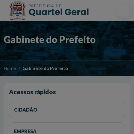
Acessibilidade
Início
Mapa do site
Busca interna
Gabinete do Prefeito
Home
Gabinete do Prefeito
Acessos rápidos
CIDADÃO
EMPRESA