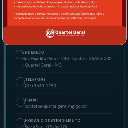
ATENDIMENTO OFICIAL
Contatos da Prefeitura
Canais institucionais para atendimento ao cidadão,
ouvidoria e serviços administrativos.
ENDEREÇO
Rua Hipólito Pinto - 240 - Centro - 35625-000
- Quartel Geral - MG
TELEFONE
(37) 3543-1190
E-MAIL
contato@quartelgeral.mg.gov.br
HORÁRIO DE ATENDIMENTO
Seg a Sex - 07h às 17h