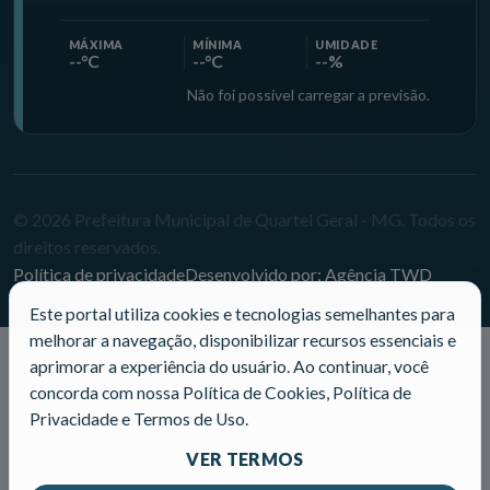
MÁXIMA
MÍNIMA
UMIDADE
--°C
--°C
--%
Não foi possível carregar a previsão.
© 2026 Prefeitura Municipal de Quartel Geral - MG. Todos os
direitos reservados.
Política de privacidade
Desenvolvido por: Agência TWD
Este portal utiliza cookies e tecnologias semelhantes para
melhorar a navegação, disponibilizar recursos essenciais e
aprimorar a experiência do usuário. Ao continuar, você
concorda com nossa Política de Cookies, Política de
Privacidade e Termos de Uso.
VER TERMOS