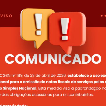
Prefeitura promove encon
rurais quartelenses.
Vários produtores rurais quartelens
Paroquial para conhecerem oportunid