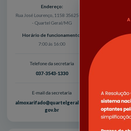
Endereço:
Rua José Lourenço, 1158 35625-000
- Quartel Geral/MG
Horário de funcionamento:
7:00 ás 16:00
Telefone da secretaria
037-3543-1330
E-mail da secretaria
almoxarifado@quartelgeral.mg.
gov.br