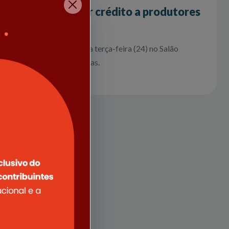
tro para facilitar crédito a produtores
es compareceram na última terça-feira (24) no Salão
ades de crédito facilitadas.