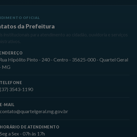
NDIMENTO OFICIAL
tatos da Prefeitura
s institucionais para atendimento ao cidadão, ouvidoria e serviços
istrativos.
ENDEREÇO
Rua Hipólito Pinto - 240 - Centro - 35625-000 - Quartel Geral
- MG
TELEFONE
(37) 3543-1190
E-MAIL
contato@quartelgeral.mg.gov.br
HORÁRIO DE ATENDIMENTO
Seg a Sex - 07h às 17h