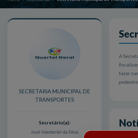
Secr
A Secret
fiscaliza
fazer cum
pedestre
SECRETARIA MUNICIPAL DE
TRANSPORTES
Notí
Secretário(a):
José Vanderlei da Silva