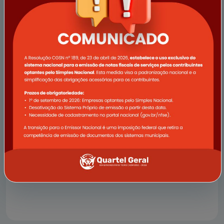
▪️ Consultas médicas e de enfermagem;
▪️ Vacinação e campanhas de imunização;
▪️ Agendamento de consultas e exames especializados;
▪️ Transporte de pacientes;
▪️ Assistência farmacêutica;
▪️ Vigilância Sanitária e Epidemiológica;
▪️ Atendimento odontológico;
▪️ Fisioterapia;
▪️ Programas de promoção e prevenção em saúde.