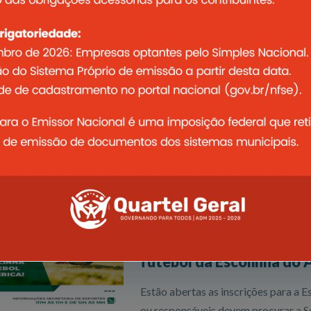
17/01/2022
Parece os anos 90, mas f
As chuvas fortes que caíram em Mi
várias cidades mas também foram i
Lagoa
Ler notícia completa
10/01/2022
Prefeitura de Quartel Ge
futebol da Escolinha do
Estão abertas as inscrições para a 
ou responsáveis devem procurar a Se