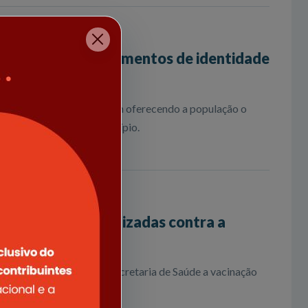
s já emitiram documentos de identidade
Prefeitura
itura de Quartel Geral vem oferecendo a população o
entidade no próprio município.
omeçam a ser imunizadas contra a
u ontem (27) através da Secretaria de Saúde a vacinação