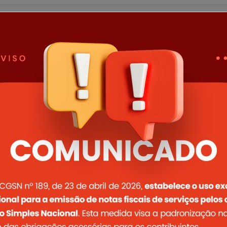
01/02/2022
Mais de 150 quartelense
através de iniciativa da 
Desde junho do ano passado a Prefe
serviço de emissão da carteira de id
Ler notícia completa
28/01/2022
Crianças quartelenses c
COVID19
A Prefeitura de Quartel Geral inicio
das crianças da cidade.
Ler notícia completa