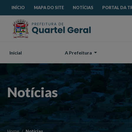
Acessibilidade
Início
Mapa do site
Busca interna
INÍCIO
MAPA DO SITE
NOTÍCIAS
PORTAL DA T
Inicial
A Prefeitura
Notícias
Home
Notícias