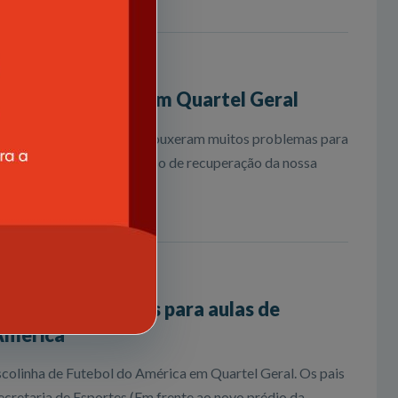
oi ontem a tarde em Quartel Geral
nas nas últimas semanas trouxeram muitos problemas para
mportantes para o processo de recuperação da nossa
ral abre inscrições para aulas de
 América
Escolinha de Futebol do América em Quartel Geral. Os pais
cretaria de Esportes (Em frente ao novo prédio da