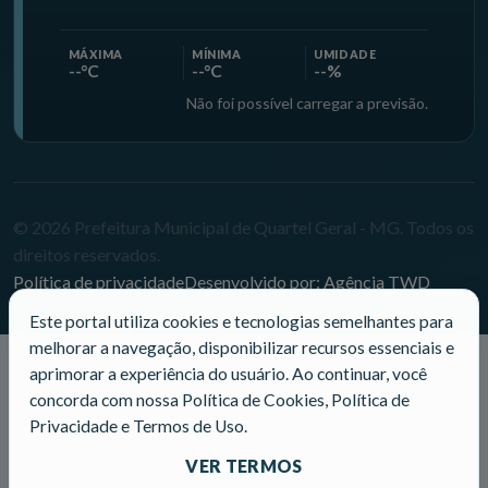
MÁXIMA
MÍNIMA
UMIDADE
--°C
--°C
--%
Não foi possível carregar a previsão.
© 2026 Prefeitura Municipal de Quartel Geral - MG. Todos os
direitos reservados.
Política de privacidade
Desenvolvido por: Agência TWD
Este portal utiliza cookies e tecnologias semelhantes para
melhorar a navegação, disponibilizar recursos essenciais e
aprimorar a experiência do usuário. Ao continuar, você
concorda com nossa Política de Cookies, Política de
Privacidade e Termos de Uso.
VER TERMOS