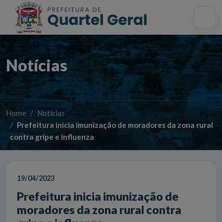
Acessibilidade
Início
Mapa do site
Busca interna
Notícias
Home
Notícias
Prefeitura inicia imunização de moradores da zona rural
contra gripe e influenza
19/04/2023
Prefeitura inicia imunização de
moradores da zona rural contra