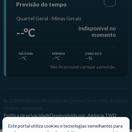
Previsão do tempo
Quartel Geral - Minas Gerais
Indisponível no
--°C
momento
MÁXIMA
MÍNIMA
UMIDADE
--°C
--°C
--%
Não foi possível carregar a previsão.
© 2026 Prefeitura Municipal de Quartel Geral - MG. Todos os
direitos reservados.
Política de privacidade
Desenvolvido por: Agência TWD
Este portal utiliza cookies e tecnologias semelhantes para