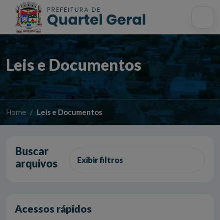
Acessibilidade
Início
Mapa do site
Busca interna
Leis e Documentos
Home
Leis e Documentos
Buscar
Exibir filtros
arquivos
Acessos rápidos