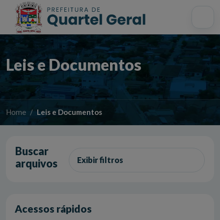
Acessibilidade
Início
Mapa do site
Busca interna
Leis e Documentos
Home
Leis e Documentos
Buscar
Exibir filtros
arquivos
Acessos rápidos