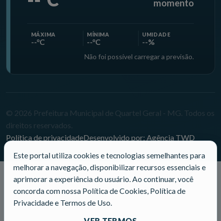
momento
MÁXIMA
MÍNIMA
UMIDADE
--°C
--°C
--%
Não foi possível carregar a previsão.
© 2026 Prefeitura Municipal de Quartel Geral - MG. Todos os
direitos reservados.
Política de privacidade
Desenvolvido por: Agência TWD
Este portal utiliza cookies e tecnologias semelhantes para
melhorar a navegação, disponibilizar recursos essenciais e
aprimorar a experiência do usuário. Ao continuar, você
concorda com nossa Política de Cookies, Política de
Privacidade e Termos de Uso.
VER TERMOS