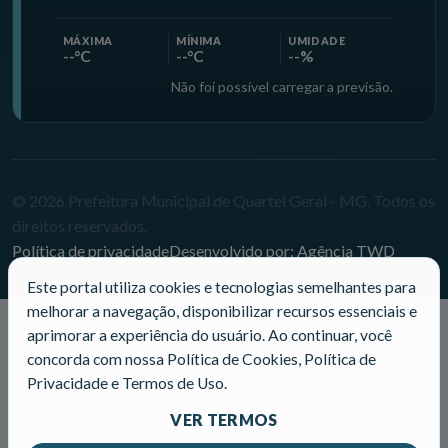
MÁXIMA
MÍNIMA
UMIDADE
--°C
--°C
--%
Não foi possível carregar a previsão.
© 2026 Prefeitura Municipal de Quartel Geral - MG. Todos os
direitos reservados.
Política de privacidade
Desenvolvido por: Agência TWD
Este portal utiliza cookies e tecnologias semelhantes para
melhorar a navegação, disponibilizar recursos essenciais e
aprimorar a experiência do usuário. Ao continuar, você
concorda com nossa Política de Cookies, Política de
Privacidade e Termos de Uso.
VER TERMOS