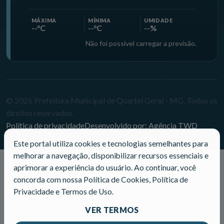
MÁXIMA
MÍNIMA
UMIDADE
--°C
--°C
--%
Não foi possível carregar a previsão.
© 2026 Prefeitura Municipal de Quartel Geral - MG. Todos os
direitos reservados.
Política de privacidade
Desenvolvido por: Agência TWD
Este portal utiliza cookies e tecnologias semelhantes para
melhorar a navegação, disponibilizar recursos essenciais e
aprimorar a experiência do usuário. Ao continuar, você
concorda com nossa Política de Cookies, Política de
Privacidade e Termos de Uso.
VER TERMOS