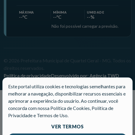
MÁXIMA
MÍNIMA
UMIDADE
--°C
--°C
--%
Não foi possível carregar a previsão.
© 2026 Prefeitura Municipal de Quartel Geral - MG. Todos os
direitos reservados.
Política de privacidade
Desenvolvido por: Agência TWD
Este portal utiliza cookies e tecnologias semelhantes para
melhorar a navegação, disponibilizar recursos essenciais e
aprimorar a experiência do usuário. Ao continuar, você
concorda com nossa Política de Cookies, Política de
Privacidade e Termos de Uso.
VER TERMOS