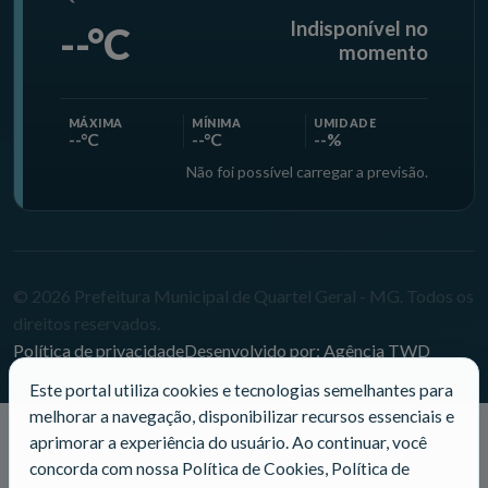
Indisponível no
--°C
momento
MÁXIMA
MÍNIMA
UMIDADE
--°C
--°C
--%
Não foi possível carregar a previsão.
© 2026 Prefeitura Municipal de Quartel Geral - MG. Todos os
direitos reservados.
Política de privacidade
Desenvolvido por: Agência TWD
Este portal utiliza cookies e tecnologias semelhantes para
melhorar a navegação, disponibilizar recursos essenciais e
aprimorar a experiência do usuário. Ao continuar, você
concorda com nossa Política de Cookies, Política de