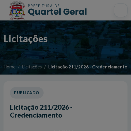
Acessibilidade
Início
Mapa do site
Busca interna
Licitações
Home
Licitações
Licitação 211/2026 - Credenciamento
PUBLICADO
Licitação 211/2026 -
Credenciamento