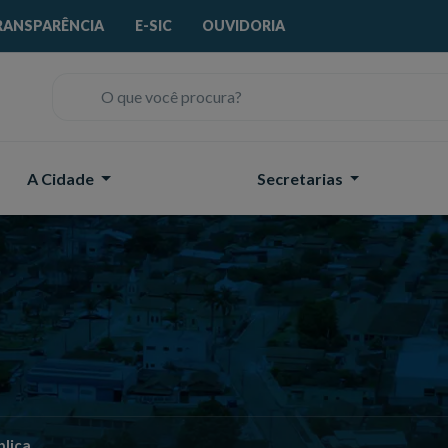
RANSPARÊNCIA
E-SIC
OUVIDORIA
O que você procura?
A Cidade
Secretarias
blica