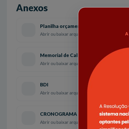
Anexos
Planilha orçamentaria
Abrir ou baixar arquivo em PDF
Memorial de Calculo
Abrir ou baixar arquivo em PDF
BDI
Abrir ou baixar arquivo em PDF
CRONOGRAMA
Abrir ou baixar arquivo em PDF