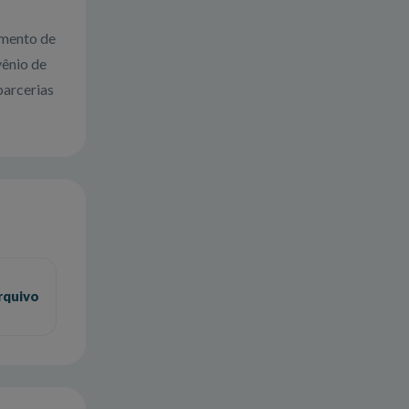
imento de
vênio de
parcerias
rquivo