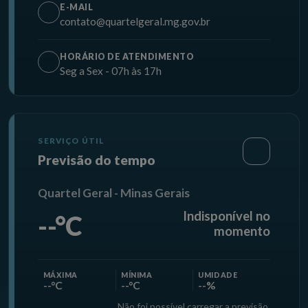
E-MAIL
contato@quartelgeral.mg.gov.br
HORÁRIO DE ATENDIMENTO
Seg a Sex - 07h às 17h
SERVIÇO ÚTIL
Previsão do tempo
Quartel Geral - Minas Gerais
Indisponível no
--°C
momento
MÁXIMA
MÍNIMA
UMIDADE
--°C
--°C
--%
Não foi possível carregar a previsão.