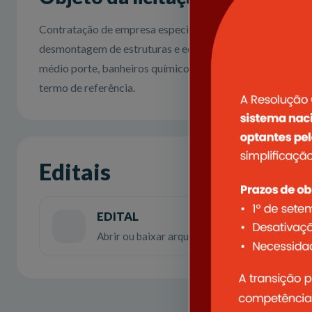
Contratação de empresa especializada para prestação de 
desmontagem de estruturas e equipamentos para realizaçã
médio porte, banheiros químicos, gradis de contenção, pa
termo de referência.
Editais
EDITAL
Abrir ou baixar arquivo em PDF