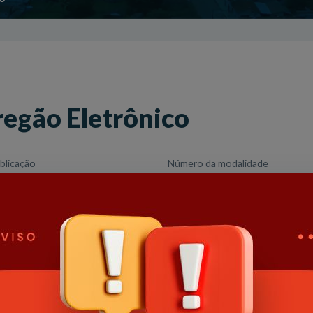
regão Eletrônico
blicação
Número da modalidade
26
27/2026
e
Hora habilitação
letrônico
08:00