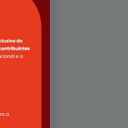
 e
grande e
 com o
rquivo