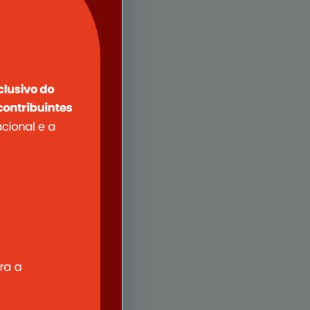
 médico-
tos
rquivo