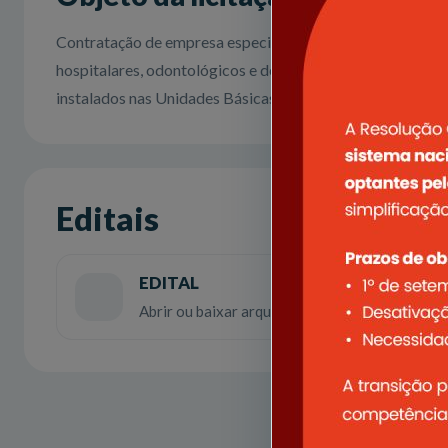
Contratação de empresa especializada para prestação de
hospitalares, odontológicos e de fisioterapia, incluindo
instalados nas Unidades Básicas de Saúde do Município, 
Editais
EDITAL
Abrir ou baixar arquivo em PDF