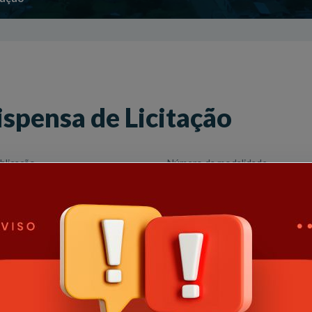
ispensa de Licitação
blicação
Número da modalidade
26
92/2026
e
Hora habilitação
 de Licitação
15:45