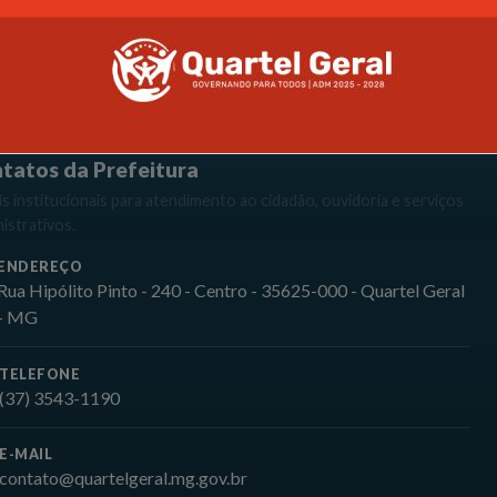
NDIMENTO OFICIAL
tatos da Prefeitura
s institucionais para atendimento ao cidadão, ouvidoria e serviços
istrativos.
ENDEREÇO
Rua Hipólito Pinto - 240 - Centro - 35625-000 - Quartel Geral
- MG
TELEFONE
(37) 3543-1190
E-MAIL
contato@quartelgeral.mg.gov.br